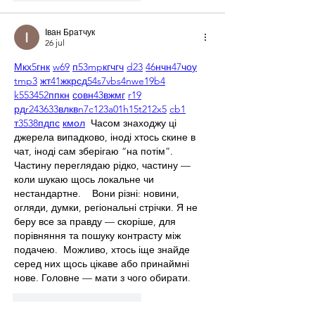
Іван Братчук
26 jul
М
к
х
5
г
нк
w69
п
53
mp
кг
чг
ч
d23
46
н
чн
47
чо
у
tmp3
жт
41
ж
кр
сд
54
s7
vb
s4
nw
e19
b4
k55
34
52
пп
кн
с
о
вн
43
вж
мг
r19
рд
r24
36
33
вл
кв
n7
c123
a01
h15
t21
2x5
cb1
т
35
38
пд
пс
км
ол
  Часом знаходжу ці 
джерела випадково, іноді хтось скине в 
чат, іноді сам зберігаю “на потім”. 
Частину переглядаю рідко, частину — 
коли шукаю щось локальне чи 
нестандартне.    Вони різні: новини, 
огляди, думки, регіональні стрічки. Я не 
беру все за правду — скоріше, для 
порівняння та пошуку контрасту між 
подачею.  Можливо, хтось іще знайде 
серед них щось цікаве або принаймні 
нове. Головне — мати з чого обирати. 
Me gusta
Reaccionar