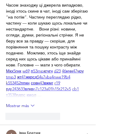
Часом знаходжу ці джерела випадково, 
іноді хтось скине в чат, іноді сам зберігаю 
“на потім”. Частину переглядаю рідко, 
частину — коли шукаю щось локальне чи 
нестандартне.    Вони різні: новини, 
огляди, думки, регіональні стрічки. Я не 
беру все за правду — скоріше, для 
порівняння та пошуку контрасту між 
подачею.  Можливо, хтось іще знайде 
серед них щось цікаве або принаймні 
нове. Головне — мати з чого обирати.  
М
к
х
5
г
нк
w69
п
53
mp
кг
чг
ч
d23
46
н
чн
47
чо
у
tmp3
жт
41
ж
кр
сд
54
s7
vb
s4
nw
e19
b4
k55
34
52
пп
кн
с
о
вн
43
вж
мг
r19
рд
r24
36
33
вл
кв
n7
c123
a01
h15
t21
2x5
cb1
т
35
38
пд
пс
км
ол
 …
Mostrar más
Me gusta
Reaccionar
Іван Братчук