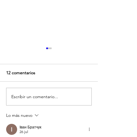
12 comentarios
Escribir un comentario...
WoHo systems at the MIT
WoHo's first orde
Paris Symposium
ready to go!
Lo más nuevo
Іван Братчук
26 jul