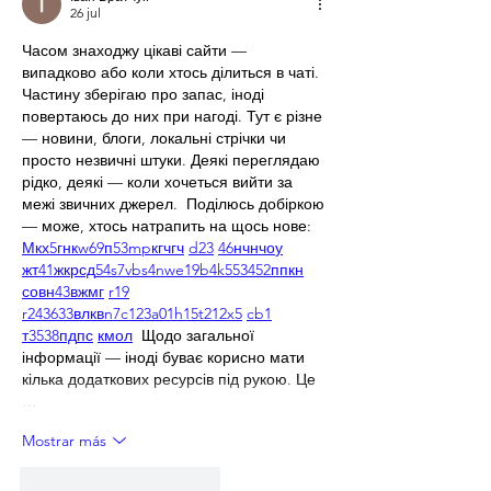
26 jul
Часом знаходжу цікаві сайти — 
випадково або коли хтось ділиться в чаті. 
Частину зберігаю про запас, іноді 
повертаюсь до них при нагоді. Тут є різне 
— новини, блоги, локальні стрічки чи 
просто незвичні штуки. Деякі переглядаю 
рідко, деякі — коли хочеться вийти за 
межі звичних джерел.  Поділюсь добіркою 
— може, хтось натрапить на щось нове:  
М
к
х
5
г
нк
w69
п
53
mp
кг
чг
ч
d23
46
н
чн
чо
у
жт
41
ж
кр
сд
54
s7
vb
s4
nw
e19
b4
k55
34
52
пп
кн
с
о
вн
43
вж
мг
r19
r24
36
33
вл
кв
n7
c123
a01
h15
t21
2x5
cb1
т
35
38
пд
пс
км
ол
  Щодо загальної 
інформації — іноді буває корисно мати 
кілька додаткових ресурсів під рукою. Це 
…
Mostrar más
Me gusta
Reaccionar